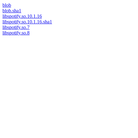
blob
blob.sha1
libspotify.so.10.1.16
libspotify.so.10.1.16.sha1
libspotify.so.7
libspotify.so.8